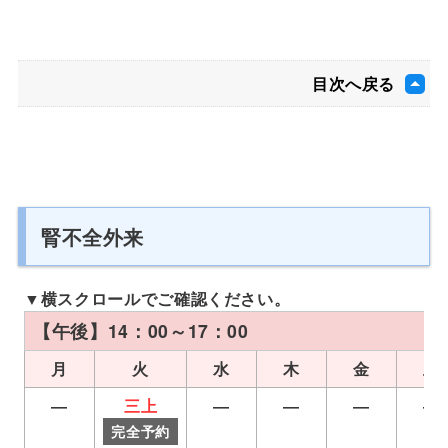
目次へ戻る
腎不全外来
【午後】14：00～17：00
月
火
水
木
金
土
―
三上
―
―
―
―
完全予約