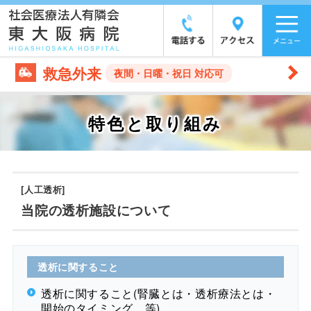
救急外来
夜間・日曜・祝日 対応可
特色と取り組み
[人工透析]
当院の透析施設について
透析に関すること
透析に関すること(腎臓とは・透析療法とは・
開始のタイミング…等)