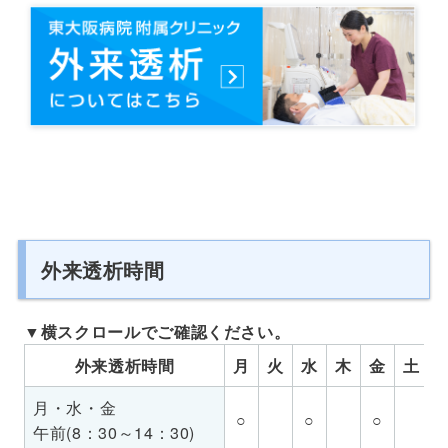
外来透析時間
外来透析時間
月
火
水
木
金
土
月・水・金
○
○
○
午前(8：30～14：30)