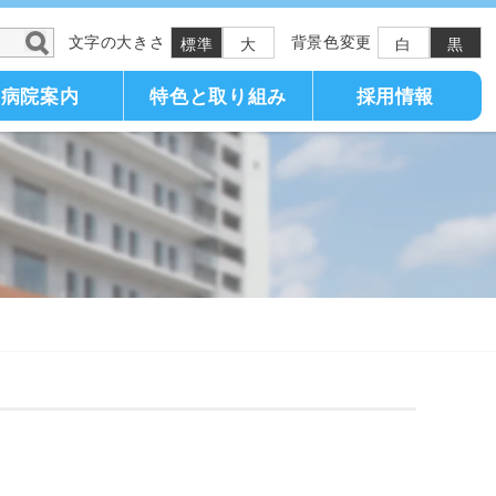
文字の大きさ
背景色変更
標準
大
白
黒
病院案内
特色と取り組み
採用情報