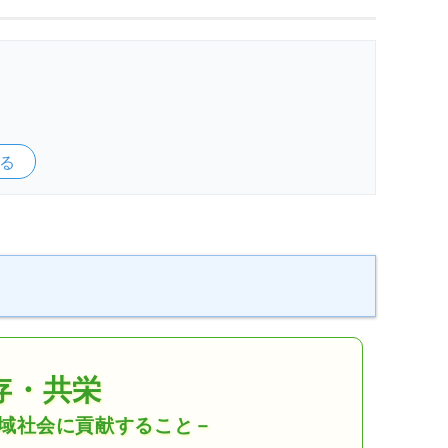
る
存・共栄
域社会に貢献すること
－