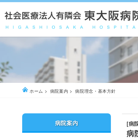
ホーム
病院案内
病院理念・基本方針
病院案内
[病
病