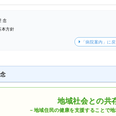
理 念
基本方針
「病院案内」
に戻
 念
地域社会との共
－
地域住民の健康を
支援することで
地