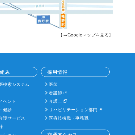
【→Googleマップを見る】
り組み
採用情報
医検索システム
医師
看護師
イベント
介護士
・健診
リハビリテーション部門
介護サービス
医療技術職・事務職
棟
交通アクセス
ーション