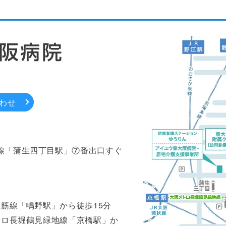
わせ
線「蒲生四丁目駅」⑦番出口すぐ
里筋線「鴫野駅」から徒歩15分
トロ長堀鶴見緑地線「京橋駅」か