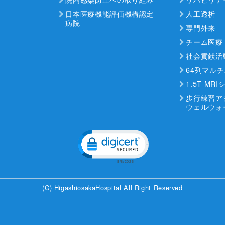
日本医療機能評価機構認定
人工透析
病院
専門外来
チーム医療
社会貢献活
64列マルチ
1.5T MR
歩行練習ア
ウェルウォ
Click to open certificate veri
(C) HigashiosakaHospital All Right Reserved