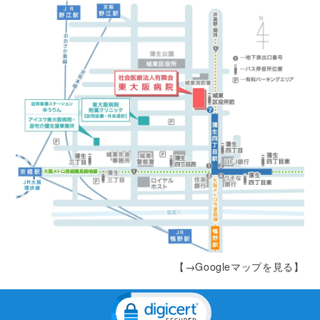
【→Googleマップを見る】
Click to open certificate veri