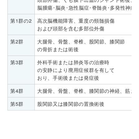
脳腫瘍･脳炎･急性脳症･脊髄炎･多発性神経
第1群の2
高次脳機能障害、重度の頸髄損傷
および頭部を含む多部位外傷
第2群
大腿骨、骨盤、脊椎、股関節、膝関節
の骨折または術後
第3群
外科手術または肺炎等の治療時
の安静により廃用症候群を有して
おり、手術後または発症後
第4群
大腿骨、骨盤、脊椎、膝関節の神経、筋ま
第5群
股関節又は膝関節の置換術後