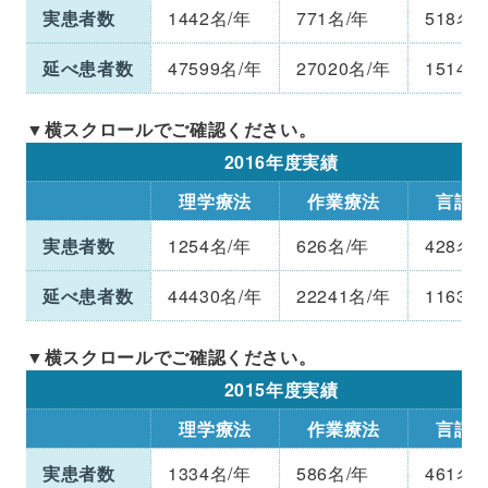
実患者数
1442名/年
771名/年
518名/
延べ患者数
47599名/年
27020名/年
15149
2016年度実績
理学療法
作業療法
言語
実患者数
1254名/年
626名/年
428名/
延べ患者数
44430名/年
22241名/年
11639
2015年度実績
理学療法
作業療法
言語
実患者数
1334名/年
586名/年
461名/