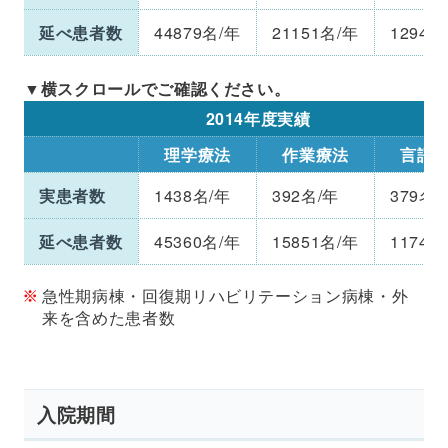
延べ患者数
44879名/年
21151名/年
12947
2014年度実績
理学療法
作業療法
言語
実患者数
1438名/年
392名/年
379名/
延べ患者数
45360名/年
15851名/年
11747
急性期病棟・回復期リハビリテーション病棟・外
来を含めた患者数
入院期間