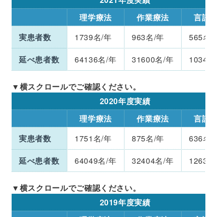
理学療法
作業療法
言語
実患者数
1739名/年
963名/年
565名/
延べ患者数
64136名/年
31600名/年
10342
2020年度実績
理学療法
作業療法
言語
実患者数
1751名/年
875名/年
636名/
延べ患者数
64049名/年
32404名/年
12639
2019年度実績