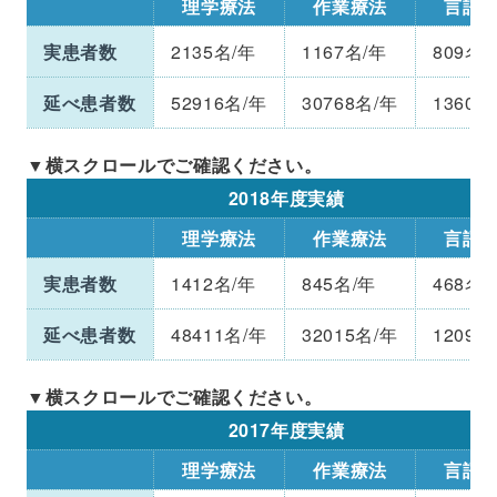
理学療法
作業療法
言語
実患者数
2135名/年
1167名/年
809名/
延べ患者数
52916名/年
30768名/年
13609
2018年度実績
理学療法
作業療法
言語
実患者数
1412名/年
845名/年
468名/
延べ患者数
48411名/年
32015名/年
12090
2017年度実績
理学療法
作業療法
言語