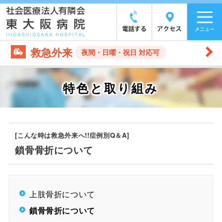
救急外来
夜間・日曜・祝日 対応可
特色と取り組み
[こんな時は救急外来へ!!症例別Q＆A]
鎖骨骨折について
上肢骨折について
鎖骨骨折について