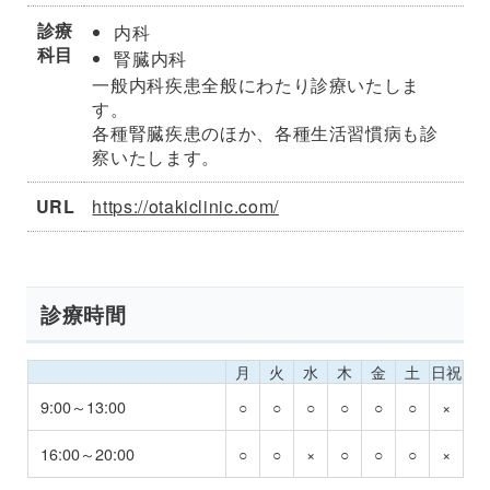
診療
内科
科目
腎臓内科
一般内科疾患全般にわたり診療いたしま
す。
各種腎臓疾患のほか、各種生活習慣病も診
察いたします。
URL
https://otakiclinic.com/
診療時間
月
火
水
木
金
土
日祝
9:00～13:00
○
○
○
○
○
○
×
16:00～20:00
○
○
×
○
○
○
×