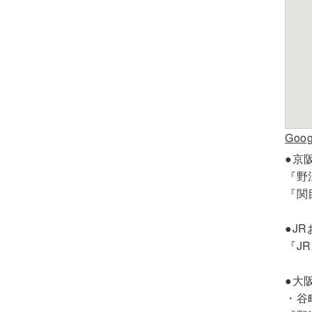
Go
●京
『野
『関
●J
『J
●大
・谷