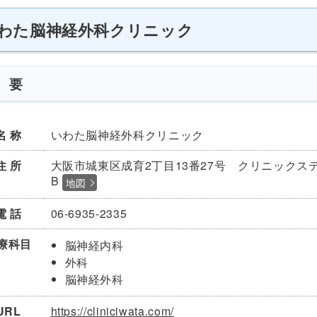
わた脳神経外科クリニック
 要
名 称
いわた脳神経外科クリニック
住 所
大阪市城東区成育2丁目13番27号 クリニックステ
B
地図
電 話
06-6935-2335
療
科目
脳神経内科
外科
脳神経外科
URL
https://cliniciwata.com/