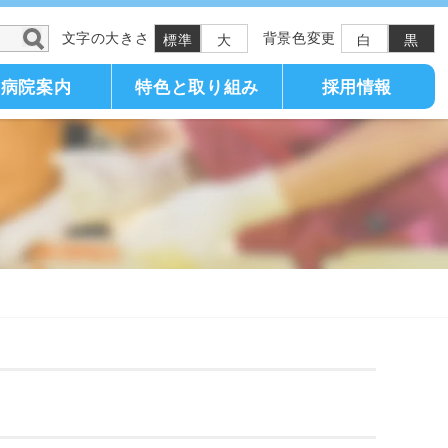
文字の大きさ
背景色変更
標準
大
白
黒
病院案内
特色と取り組み
採用情報