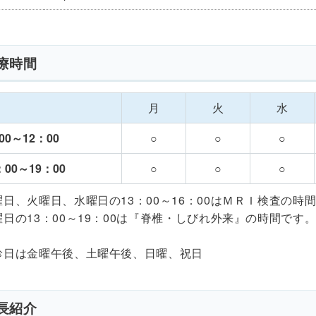
療時間
月
火
水
00～12：00
○
○
○
：00～19：00
○
○
○
曜日、火曜日、水曜日の13：00～16：00はＭＲＩ検査の時
曜日の13：00～19：00は『脊椎・しびれ外来』の時間です
診日は金曜午後、土曜午後、日曜、祝日
長紹介