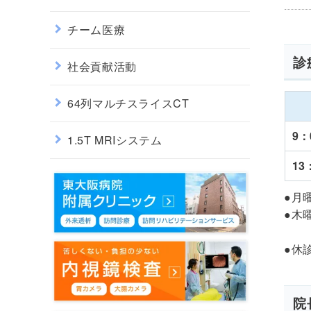
チーム医療
診
社会貢献活動
64列マルチスライスCT
9：
1.5T MRIシステム
13
●月
●木
●休
院