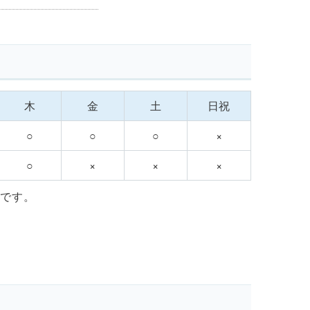
木
金
土
日祝
○
○
○
×
○
×
×
×
間です。
。