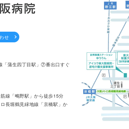
わせ
線「蒲生四丁目駅」⑦番出口すぐ
里筋線「鴫野駅」から徒歩15分
トロ長堀鶴見緑地線「京橋駅」か