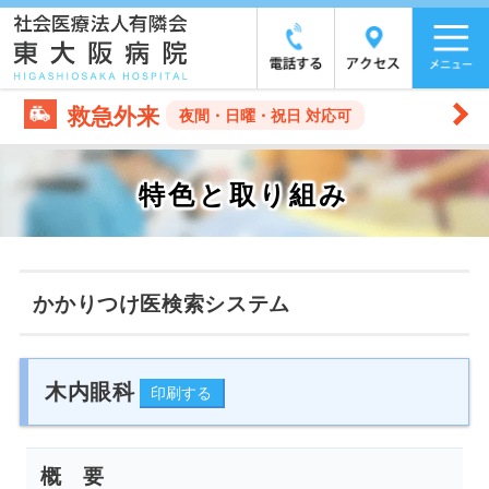
救急外来
夜間・日曜・祝日 対応可
特色と取り組み
かかりつけ医検索システム
木内眼科
概 要