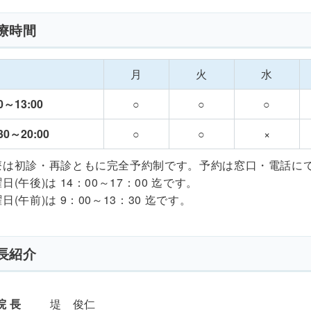
療時間
月
火
水
0～13:00
○
○
○
30～20:00
○
○
×
療は初診・再診ともに完全予約制です。予約は窓口・電話に
日(午後)は 14：00～17：00 迄です。
日(午前)は 9：00～13：30 迄です。
長紹介
院 長
堤 俊仁