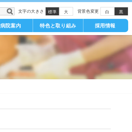
文字の大きさ
背景色変更
標準
大
白
黒
病院案内
特色と取り組み
採用情報