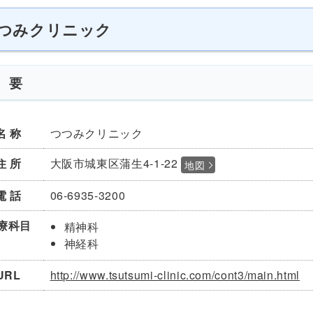
つみクリニック
 要
名 称
つつみクリニック
住 所
大阪市城東区蒲生4-1-22
地図
電 話
06-6935-3200
療
科目
精神科
神経科
URL
http://www.tsutsumi-clinic.com/cont3/main.html