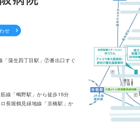
わせ
線「蒲生四丁目駅」⑦番出口すぐ
里筋線「鴫野駅」から徒歩15分
トロ長堀鶴見緑地線「京橋駅」か