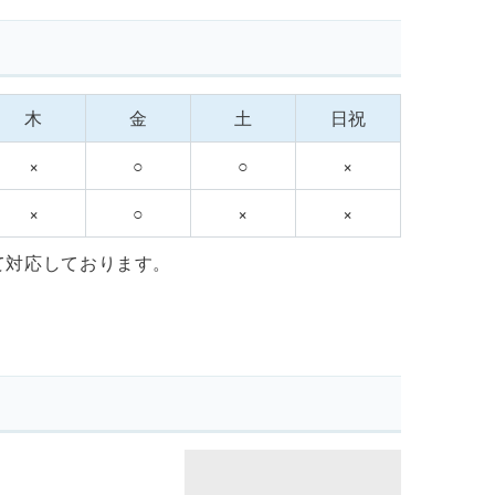
木
金
土
日祝
×
○
○
×
×
○
×
×
て対応しております。