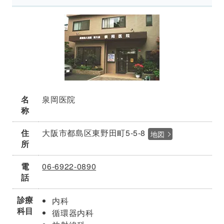
名
泉岡医院
称
住
大阪市都島区東野田町5-5-8
地図
所
電
06-6922-0890
話
診療
内科
科目
循環器内科