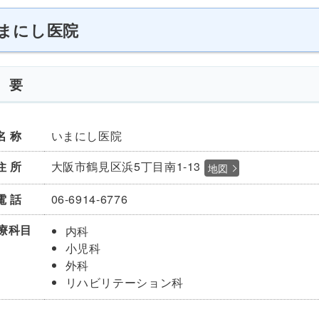
まにし医院
 要
名 称
いまにし医院
住 所
大阪市鶴見区浜5丁目南1-13
地図
電 話
06-6914-6776
療
科目
内科
小児科
外科
リハビリテーション科