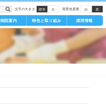
文字の大きさ
背景色変更
標準
大
白
黒
病院案内
特色と取り組み
採用情報