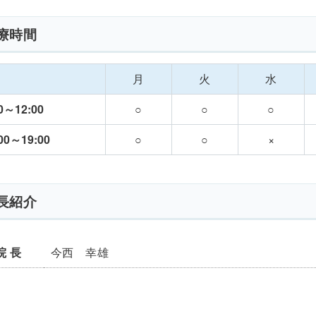
療時間
月
火
水
0～12:00
○
○
○
00～19:00
○
○
×
長紹介
院 長
今西 幸雄