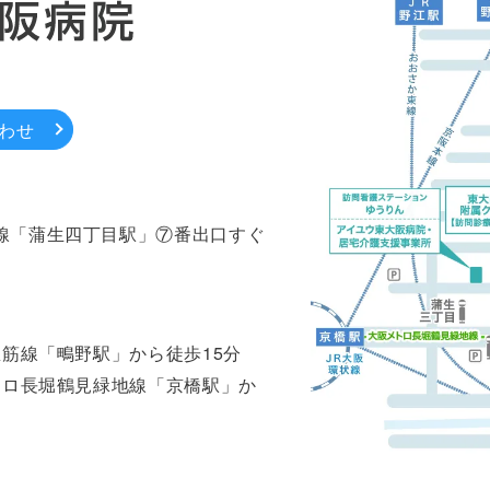
わせ
線「蒲生四丁目駅」⑦番出口すぐ
里筋線「鴫野駅」から徒歩15分
トロ長堀鶴見緑地線「京橋駅」か