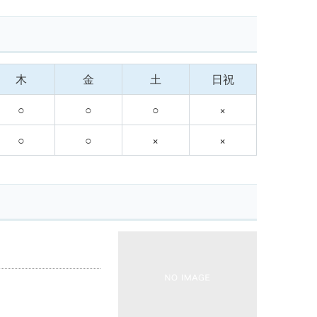
木
金
土
日祝
○
○
○
×
○
○
×
×