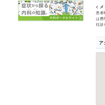
< 
患者
は携
往診
ア