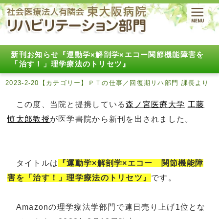
新刊お知らせ『運動学×解剖学×エコー関節機能障害を
「治す！」理学療法のトリセツ』
2023-2-20【カテゴリー】ＰＴの仕事／回復期リハ部門 課長より
この度、当院と提携している
森ノ宮医療大学
工藤
慎太郎教授
が医学書院から新刊を出されました。
タイトルは
『運動学×解剖学×エコー 関節機能障
害を「治す！」理学療法のトリセツ』
です。
Amazonの理学療法学部門で連日売り上げ1位とな