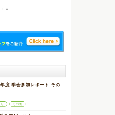
・＝
6年度 学会参加レポート その
より
その他