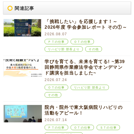
関連記事
「挑戦したい」を応援します！～
2026年度 学会参加レポート その①～
2026.08.07
ＰＴの仕事
ＯＴの仕事
リハビリ部 部長より
その他
学びを育てる、未来を育てる! ~第39
回静岡県作業療法学会でオンデマン
ド講演を担当しました~
2026.07.24
ＯＴの仕事
リハビリ部 部長より
その他
院内・院外で東大阪病院リハビリの
活動をアピール！
2026.07.14
ＰＴの仕事
ＯＴの仕事
ＳＴの仕事