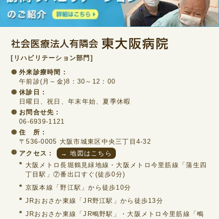
[リハビリテーション部門]
外来診療時間：
午前診(月～金)8：30～12：00
休診日：
日曜日、祝日、年末年始、夏季休暇
お問合せ先：
06-6939-1121
住 所：
〒536-0005 大阪市城東区中央三丁目4-32
アクセス：
→ 地図はこちら
大阪メトロ長堀鶴見緑地線・大阪メトロ今里筋線「蒲生四
丁目駅」⑦番出口すぐ(徒歩0分)
京阪本線「野江駅」から徒歩10分
JRおおさか東線「JR野江駅」から徒歩13分
JRおおさか東線「JR鴫野駅」・大阪メトロ今里筋線「鴫