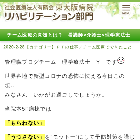
チーム医療の真髄とは？ 看護師×介護士×理学療法士
2020-2-28【カテゴリー】ＰＴの仕事／チーム医療でできたこと
管理職ブログチーム 理学療法士 Y です
世界各地で新型コロナの恐怖に怯える今日この
頃…
みなさん いかがお過ごしでしょうか。
当院本5F病棟では
「もらわない」
「うつさない」
を“モットー”にして予防対策を講じ