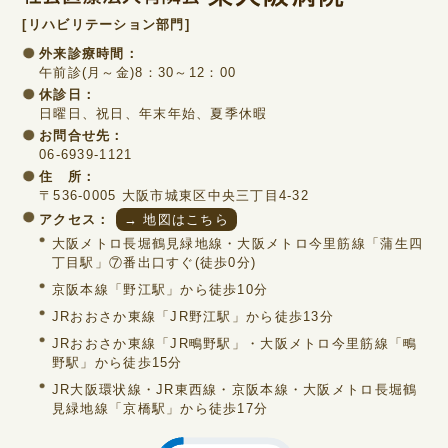
[リハビリテーション部門]
外来診療時間：
午前診(月～金)8：30～12：00
休診日：
日曜日、祝日、年末年始、夏季休暇
お問合せ先：
06-6939-1121
住 所：
〒536-0005 大阪市城東区中央三丁目4-32
アクセス：
→ 地図はこちら
大阪メトロ長堀鶴見緑地線・大阪メトロ今里筋線「蒲生四
丁目駅」⑦番出口すぐ(徒歩0分)
京阪本線「野江駅」から徒歩10分
JRおおさか東線「JR野江駅」から徒歩13分
JRおおさか東線「JR鴫野駅」・大阪メトロ今里筋線「鴫
野駅」から徒歩15分
JR大阪環状線・JR東西線・京阪本線・大阪メトロ長堀鶴
見緑地線「京橋駅」から徒歩17分
Click to open certificate verific