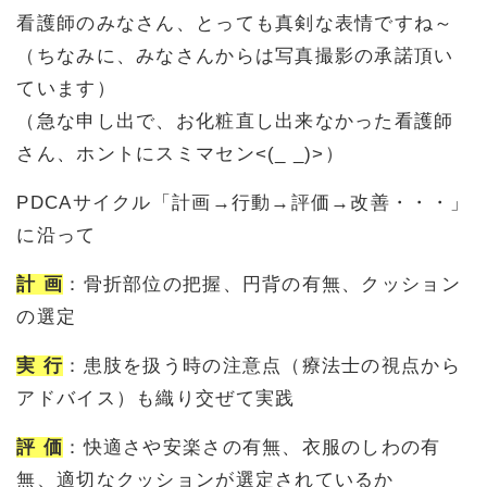
看護師のみなさん、とっても真剣な表情ですね～
（ちなみに、みなさんからは写真撮影の承諾頂い
ています）
（急な申し出で、お化粧直し出来なかった看護師
さん、ホントにスミマセン<(_ _)>）
PDCAサイクル「計画→行動→評価→改善・・・」
に沿って
計 画
：骨折部位の把握、円背の有無、クッション
の選定
実 行
：患肢を扱う時の注意点（療法士の視点から
アドバイス）も織り交ぜて実践
評 価
：快適さや安楽さの有無、衣服のしわの有
無、適切なクッションが選定されているか