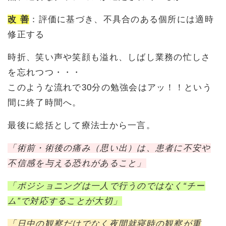
改 善
：評価に基づき、不具合のある個所には適時
修正する
時折、笑い声や笑顔も溢れ、しばし業務の忙しさ
を忘れつつ・・・
このような流れで30分の勉強会はアッ！！という
間に終了時間へ。
最後に総括として療法士から一言。
「術前・術後の痛み（思い出）は、患者に不安や
不信感を与える恐れがあること」
「ポジショニングは一人で行うのではなく“チー
ム”で対応することが大切」
「日中の観察だけでなく夜間就寝時の観察が重