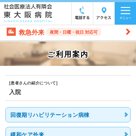
救急外来
夜間・日曜・祝日 対応可
ご利用案内
[患者さんの紹介について]
入院
回復期リハビリテーション病棟
緩和ケア外来