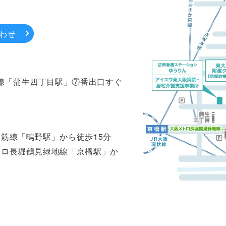
わせ
線「蒲生四丁目駅」⑦番出口すぐ
里筋線「鴫野駅」から徒歩15分
トロ長堀鶴見緑地線「京橋駅」か