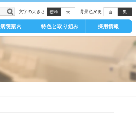
文字の大きさ
背景色変更
標準
大
白
黒
病院案内
特色と取り組み
採用情報