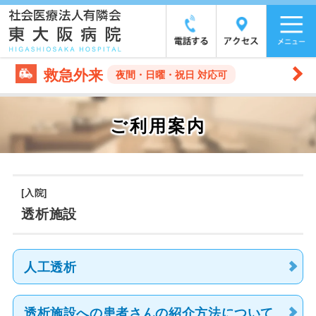
救急外来
夜間・日曜・祝日 対応可
ご利用案内
[入院]
透析施設
人工透析
透析施設への
患者さんの紹介方法について