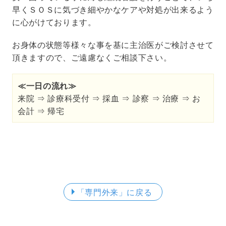
早くＳＯＳに気づき細やかなケアや対処が出来るよう
に心がけております。
お身体の状態等様々な事を基に主治医がご検討させて
頂きますので、ご遠慮なくご相談下さい。
≪一日の流れ≫
来院 ⇒ 診療科受付 ⇒ 採血 ⇒ 診察 ⇒ 治療 ⇒ お
会計 ⇒ 帰宅
「専門外来」
に戻る