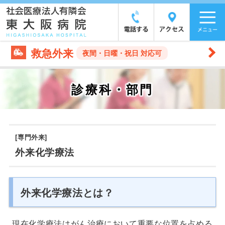
救急外来
夜間・日曜・祝日 対応可
診療科・部門
[専門外来]
外来化学療法
外来化学療法とは？
現在化学療法はがん治療において重要な位置を占める