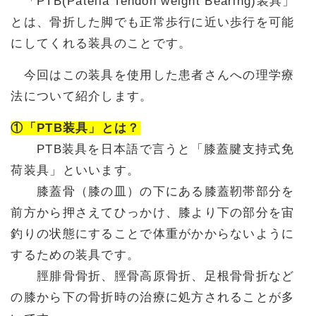
「PTB(Patella Tendon weight Bearing)装具」
とは、骨折した脚でも正常歩行に近い歩行を可能
にしてくれる装具のことです。
今回はこの装具を使用した患者さんへの理学療
法について紹介します。
①「PTB装具」とは？
PTB装具を日本語で言うと「膝蓋腱支持式免
荷装具」といいます。
膝蓋骨（膝の皿）の下にある膝蓋靭帯部分を
前方から押さえてひっかけ、膝より下の部分を宙
釣りの状態にすることで体重がかからないように
するための装具です。
脛腓骨骨折、脛骨高原骨折、足根骨骨折など
の膝から下の骨折時の治療に処方されることが多