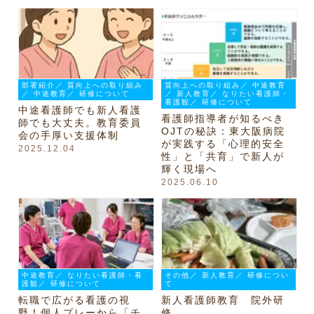
部署紹介／ 質向上への取り組み
質向上への取り組み／ 中途教育
／ 中途教育／ 研修について
／ 新人教育／ なりたい看護師・
看護観／ 研修について
中途看護師でも新人看護
看護師指導者が知るべき
師でも大丈夫。教育委員
OJTの秘訣：東大阪病院
会の手厚い支援体制
が実践する「心理的安全
2025.12.04
性」と「共育」で新人が
輝く現場へ
2025.06.10
中途教育／ なりたい看護師・看
その他／ 新人教育／ 研修につい
護観／ 研修について
て
転職で広がる看護の視
新人看護師教育 院外研
野！個人プレーから「チ
修