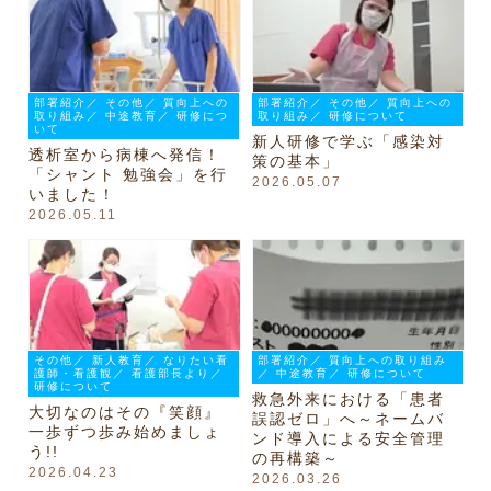
部署紹介／ その他／ 質向上への
部署紹介／ その他／ 質向上への
取り組み／ 中途教育／ 研修につ
取り組み／ 研修について
いて
新人研修で学ぶ「感染対
透析室から病棟へ発信！
策の基本」
「シャント 勉強会」を行
2026.05.07
いました！
2026.05.11
その他／ 新人教育／ なりたい看
部署紹介／ 質向上への取り組み
護師・看護観／ 看護部長より／
／ 中途教育／ 研修について
研修について
救急外来における「患者
大切なのはその『笑顔』
誤認ゼロ」へ～ネームバ
一歩ずつ歩み始めましょ
ンド導入による安全管理
う!!
の再構築～
2026.04.23
2026.03.26