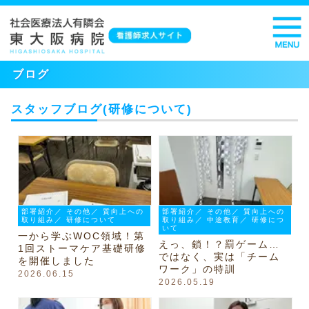
ブログ
スタッフブログ(研修について)
部署紹介／ その他／ 質向上への
部署紹介／ その他／ 質向上への
取り組み／ 研修について
取り組み／ 中途教育／ 研修につ
いて
一から学ぶWOC領域！第
えっ、鎖！？罰ゲーム…
1回ストーマケア基礎研修
ではなく、実は「チーム
を開催しました
ワーク」の特訓
2026.06.15
2026.05.19