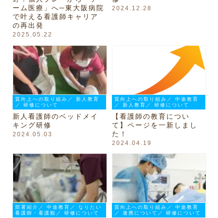
ーム医療」へ─東大阪病院
2024.12.28
で叶える看護師キャリア
の再出発
2025.05.22
質向上への取り組み／ 新人教育
質向上への取り組み／ 中途教育
／ 研修について
／ 新人教育／ 研修について
新人看護師のベッドメイ
【看護師の教育につい
キング研修
て】ページを一新しまし
た！
2024.05.03
2024.04.19
部署紹介／ 中途教育／ なりたい
質向上への取り組み／ 中途教育
看護師・看護観／ 研修について
／ 連携について／ 研修について