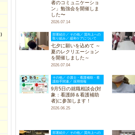
者のコミュニケーショ
ン」勉強会を開催しま
した〜
2026.07.14
)
部署紹介／ その他／ 質向上への
取り組み／ 緩和ケアについて
七夕に願いを込めて ～
夏のレクリエーション
を開催しました～
2026.07.04
その他／ 介護士・看護補助・看
護助手関連／ 採用情報
9月5日の就職相談会(対
象：看護師＆看護補助
者)に参加します！
2026.06.25
部署紹介／ その他／ 質向上への