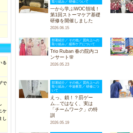
取り組み／ 研修について
一から学ぶWOC領域！
第1回ストーマケア基礎
研修を開催しました
2026.06.15
部署紹介／ その他／ 質向上への
取り組み／ 緩和ケアについて
Trio Ruban 春の院内コ
ンサート🌸
いる
2026.05.23
部署紹介／ その他／ 質向上への
プで
取り組み／ 中途教育／ 研修につ
いて
えっ、鎖！？罰ゲー
ム…ではなく、実は
し
「チームワーク」の特
ニケ
訓
まし
2026.05.19