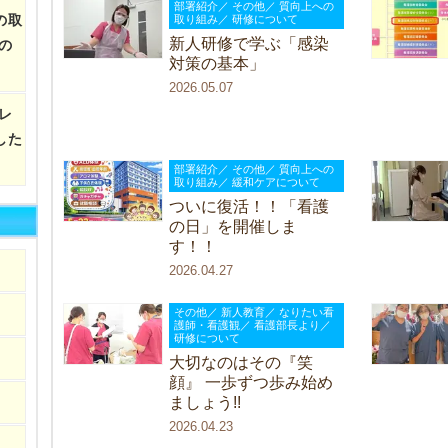
部署紹介／ その他／ 質向上への
の取
取り組み／ 研修について
新人研修で学ぶ「感染
の
対策の基本」
2026.05.07
レ
した
部署紹介／ その他／ 質向上への
取り組み／ 緩和ケアについて
ついに復活！！「看護
の日」を開催しま
す！！
2026.04.27
その他／ 新人教育／ なりたい看
護師・看護観／ 看護部長より／
研修について
大切なのはその『笑
顔』 一歩ずつ歩み始め
ましょう!!
2026.04.23