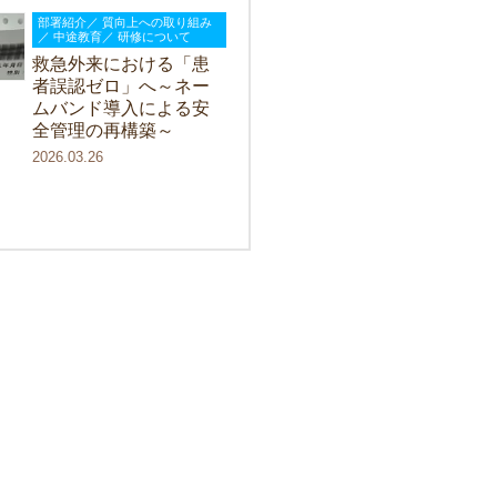
部署紹介／ 質向上への取り組み
／ 中途教育／ 研修について
救急外来における「患
者誤認ゼロ」へ～ネー
ムバンド導入による安
全管理の再構築～
2026.03.26