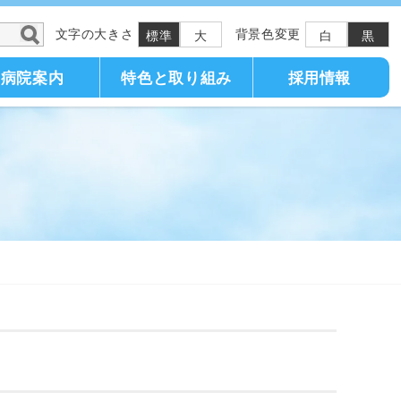
文字の大きさ
背景色変更
標準
大
白
黒
病院案内
特色と取り組み
採用情報