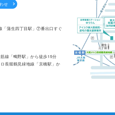
わせ
線「蒲生四丁目駅」⑦番出口すぐ
里筋線「鴫野駅」から徒歩15分
トロ長堀鶴見緑地線「京橋駅」か