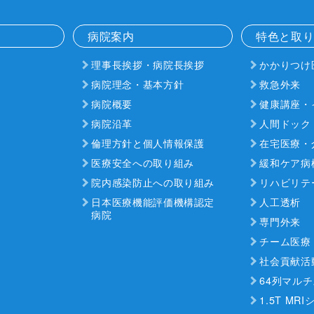
病院案内
特色と取
理事長挨拶・病院長挨拶
かかりつけ
病院理念・基本方針
救急外来
病院概要
健康講座・
病院沿革
人間ドック
倫理方針と個人情報保護
在宅医療・
医療安全への取り組み
緩和ケア病
院内感染防止への取り組み
リハビリテ
日本医療機能評価機構認定
人工透析
病院
専門外来
チーム医療
社会貢献活
64列マルチ
1.5T MR