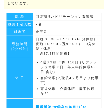
しています。
職 種
回復期リハビリテーション看護師
採用予定人数
2名
対象者
既卒者
日勤 8：30～17：00（60分休憩）
勤務時間
夜勤 16：00～翌9：00（120分休
（2交代制）
憩・休息）
【週37.5時間勤務】
4週8休制 年間 116日 (リフレッ
シュ休暇 3日・年末年始休暇4.5
日 含む)
休 日
有給休暇(入職後4ヶ月目より使用
可)
育児休暇、介護休暇、慶弔休暇
など
看護師(大学卒/5年目ﾓﾃﾞﾙ)