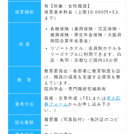
有【対象：女性職員】
保育補助
保育基本料金（上限10,000円×3人
まで）
各種保険（雇用保険・労災保険・
健康保険・厚生年金保険・大阪府
病院企業年金基金）
待 遇
リゾートホテル：会員制ホテルを
リーズナブルに利用できます。白
浜・鳥羽・京都など国内15か所
教育委員会・各部署に教育制度を設
け、職員の成長を支援する環境を整
教 育
えています。
院内学会・専門職研究補助有
面接・文章作成（TELまたは
求人応
選考方法
募フォーム
からお申し込み下さ
い。）
履歴書（写真貼付）･免許証のコピ
提出書類
ー