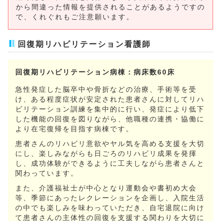
から間違った情報を提供されることがあるようですの
で、くれぐれもご注意願います。
求人応募フォーム
(訪問看護師をご希望の方)
回復期リハビリテーション看護師
病院見学会
回復期リハビリテーション病棟：病床数60床
福利厚生
急性発症した脳卒中や骨折などの治療、手術等を受
転職・復職をお考えの方へ
け、ある程度症状が安定された患者さんに対してリハ
ビリテーション訓練を集中的に行い、発症により低下
した機能の回復を図りながら、他職種の連携・協働に
中途入職看護師 支援について
より在宅復帰を目指す病棟です。
よくある質問
患者さんのリハビリ意欲やヤル気を高める支援を大切
にし、楽しみながらも日ごろのリハビリ成果を発揮
し、成功体験ができるように工夫しながら患者さんと
関わっています。
また、介護福祉士が中心となり運動会や書初め大会
等、季節にあったレクレーションを企画し、入院生活
の中でも楽しみを味わっていただき、自宅退院に向け
て患者さんの主体性の回復を支援する関わりを大切に