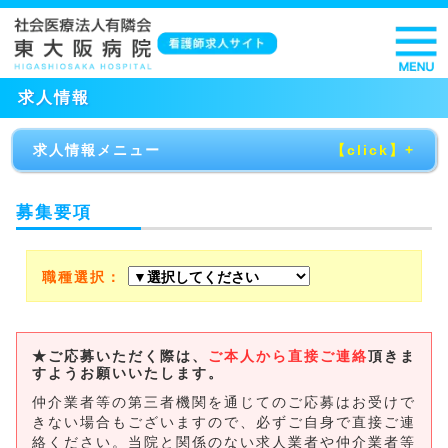
求人情報
求人情報メニュー
募集要項
募集要項
求人応募フォーム(新卒看護師の方)
職種選択：
求人応募フォーム(既卒看護師の方)
求人応募フォーム(介護士・看護補助・看護助手・ナ
ースエイドの方)
★ご応募いただく際は、
ご本人から直接ご連絡
頂きま
すようお願いいたします。
こちらからご応募し、入職された方には入職支度金
￥100,000を支給します。
(※支給条件あり)
仲介業者等の第三者機関を通じてのご応募はお受けで
きない場合もございますので、必ずご自身で直接ご連
求人応募フォーム(歯科衛生士の方)
絡ください。当院と関係のない求人業者や仲介業者等