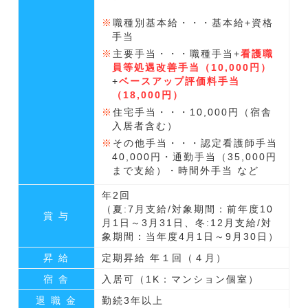
職種別基本給・・・基本給+資格
手当
主要手当・・・職種手当+
看護職
員等処遇改善手当（10,000円）
+
ベースアップ評価料手当
（18,000円）
住宅手当・・・10,000円（宿舎
入居者含む）
その他手当・・・認定看護師手当
40,000円・通勤手当（35,000円
まで支給）・時間外手当 など
年2回
（夏:7月支給/対象期間：前年度10
賞 与
月1日～3月31日、冬:12月支給/対
象期間：当年度4月1日～9月30日）
昇 給
定期昇給 年１回（４月）
宿 舎
入居可（1K：マンション個室）
退 職 金
勤続3年以上