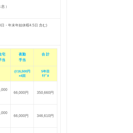
休息）
 3日・年末年始休暇4.5日 含む)
住宅
夜勤
合 計
手当
手当
@16,500円
5年目
×4回
ﾓﾃﾞﾙ
,000
66,000円
350,660円
,000
66,000円
346,610円