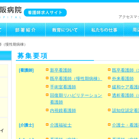
アクセスマ
師（慢性期病棟）
募集要項
[看護師]
新卒看護師
既卒看護師（
既卒看護師（慢性期病棟）
外来看護師
手術室看護師
緩和ケア看護
回復期リハビリテーション
透析看護師（
看護師
内視鏡看護師
認知症認定看
[介護士]
介護福祉士
介護士・看護
エイ