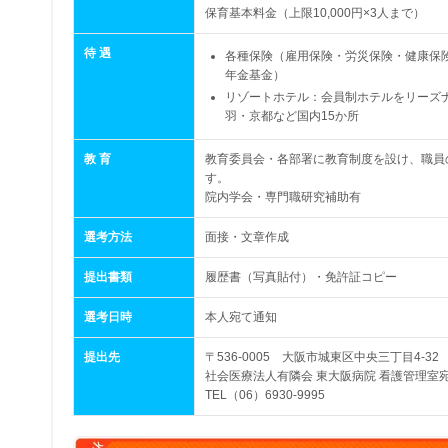
保育基本料金（上限10,000円×3人まで）
待 遇
各種保険（雇用保険・労災保険・健康保
年金基金）
リゾートホテル：会員制ホテルをリーズ
羽・京都など国内15か所
教 育
教育委員会・各部署に教育制度を設け、職員
す。
院内学会・専門職研究補助有
選考方法
面接・文章作成
提出書類
履歴書（写真貼付）・免許証コピー
選考日時
本人宛て通知
提出先
〒536-0005 大阪市城東区中央三丁目4-32
社会医療法人有隣会 東大阪病院 看護管理室
TEL（06）6930-9995