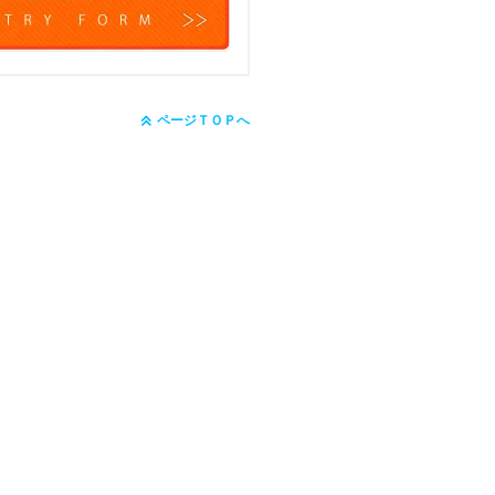
ページＴＯＰへ
マップ
｜
プライバシーポリシー
p