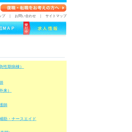
ップ
｜
お問い合わせ
｜
サイトマップ
急性期病棟）
師
外来）
護師
補助・ナースエイド