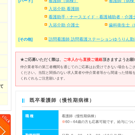
[パート]
看護師（病棟）
看護師（病棟
入浴介助 看護師
看護助手・ナースエイド・看護補助者・介護
入浴介助 介護士
歯科衛生士（
[その他]
訪問看護師 訪問看護ステーションゆうりん勤
★ご応募いただく際は、
ご本人から直接ご連絡
頂きますようお願
仲介業者等の第三者機関を通じてのご応募はお受けできない場合もご
ください。当院と関係のない求人業者や仲介業者等から間違った情報
くれぐれもご注意願います。
て
既卒看護師（慢性期病棟）
職 種
看護師（慢性期病棟）
60～64歳の方も応募可能です。給与につ