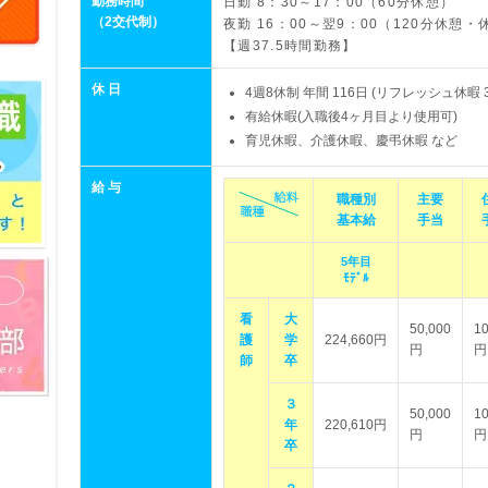
勤務時間
日勤 8：30～17：00（60分休憩）
（2交代制）
夜勤 16：00～翌9：00（120分休憩・
【週37.5時間勤務】
休 日
4週8休制 年間 116日 (リフレッシュ休暇
有給休暇(入職後4ヶ月目より使用可)
育児休暇、介護休暇、慶弔休暇 など
給 与
職種別
主要
基本給
手当
5年目
ﾓﾃﾞﾙ
看
大
50,000
10
護
学
224,660円
円
円
師
卒
３
50,000
10
年
220,610円
円
円
卒