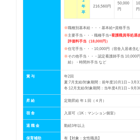
２
50,000
10
年
216,560円
円
円
卒
職種別基本給・・・基本給+資格手当
主要手当・・・職種手当+
看護職員等処遇改
評価料手当（18,000円）
住宅手当・・・10,000円（宿舎入居者含
その他手当・・・認定看護師手当 10,000円
給）・時間外手当 など
賞 与
年2回
夏:7月支給/対象期間：前年度10月1日～3月3
冬:12月支給/対象期間：当年度4月1日～9月3
昇 給
定期昇給 年１回（４月）
宿 舎
入居可（1K：マンション個室）
退 職 金
勤続3年以上
保育補助
有【対象：女性職員】