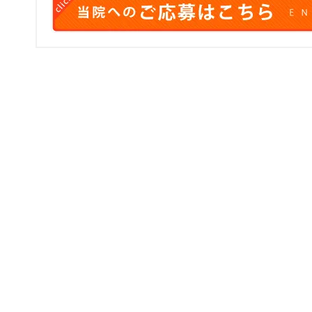
ついて
|
私たちの仕事
|
周辺ＭＡＰ
｜
求人応募フォーム
|
アクセスマップ
｜
サイト
ights reserved.
Click to open certificate verification popu