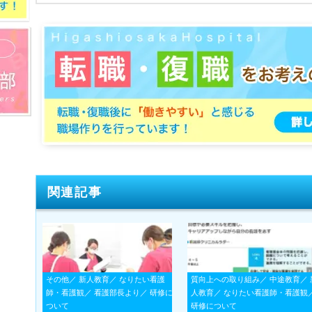
関連記事
その他／ 新人教育／ なりたい看護
質向上への取り組み／ 中途教育／ 
師・看護観／ 看護部長より／ 研修に
人教育／ なりたい看護師・看護観
ついて
研修について