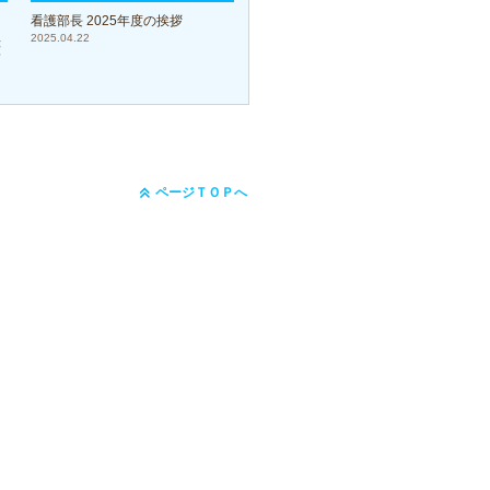
看護部長 2025年度の挨拶
理
2025.04.22
輝
ページＴＯＰへ
マップ
｜
プライバシーポリシー