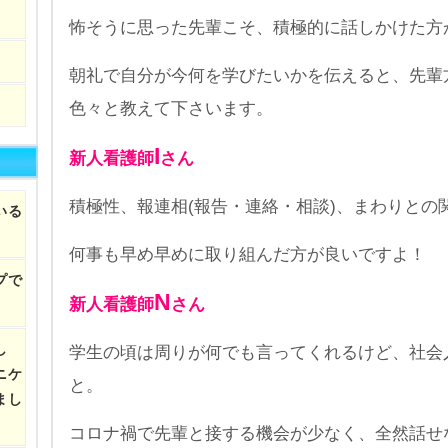
怖そうに思った先輩こそ、積極的に話しかけた方
朝礼で自分が今何を学びたいかを伝えると、先輩
色々と教えて下さいます。
I
新人看護師
さん
積極性、報連相(報告・連絡・相談)、まわりとの
いる
何事も早め早めに取り組んだ方が良いですよ！
プで
N
新人看護師
さん
し
学生の頃は周りが何でも言ってくれるけど、社会
ニケ
と。
まし
コロナ禍で先輩と接する機会が少なく、全然話せ