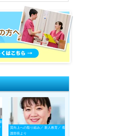
新
／
質向上への取り組み／ 新人教育／ 看
護部長より