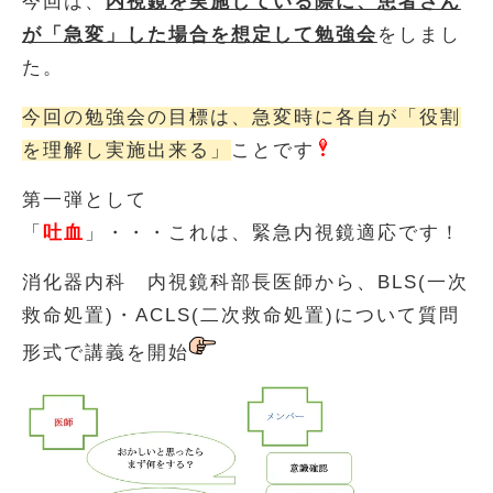
今回は、
内視鏡を実施している際に、患者さん
が「急変」した場合を想定して勉強会
をしまし
た。
今回の勉強会の目標は、急変時に各自が「役割
を理解し実施出来る」
ことです
第一弾として
「
吐血
」・・・これは、緊急内視鏡適応です！
消化器内科 内視鏡科部長医師から、BLS(一次
救命処置)・ACLS(二次救命処置)について質問
形式で講義を開始