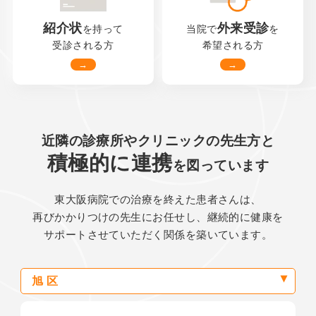
紹介状
外来受診
を持って
当院で
を
受診される方
希望される方
近隣の診療所や
クリニックの先生方と
積極的に連携
を図っています
東大阪病院での
治療を終えた患者さんは、
再びかかりつけの先生に
お任せし、
継続的に
健康を
サポート
させていただく
関係を築いています。
旭区