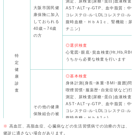
測定、尿検査(尿糖･蛋白)血液検査
大阪市国民健
AST･ALT･γ-GTP、血中脂質：中
康保険に加入
コレステロ-ル･LDLコレステロ-ル
しておられる
腹時血糖・ＨｂＡ1ｃ、腎機能：尿
40歳～74歳
チニン)
の方
◎選択検査
心電図･眼底･貧血検査(Ht,Hb,RB
特
うちから必要な検査を行います
定
健
◎基本検査
康
身体計測(身長･体重･BMI･腹囲)問
診
喫煙習慣･服薬歴･自覚症状など)打
査
測定、尿検査(尿糖･蛋白)血液検査
AST･ALT･γ-GTP、血中脂質：中
その他の健康
コレステロ-ル･LDLコレステロ-ル
保険組合の被
腹時血糖・ＨｂＡ1ｃ)
扶養者で40
※
高血圧、高脂血症、心臓病などの生活習慣病での治療の方は、
歳～74歳の
健診に適さない場合があります。
方