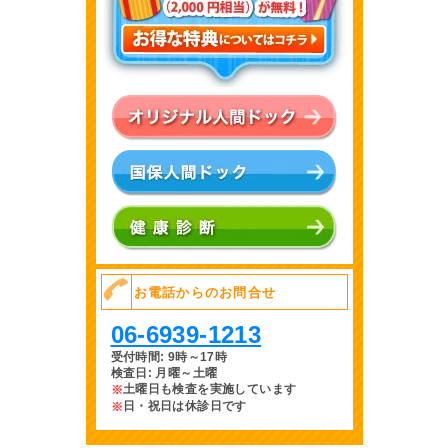
喀痰細胞診
大阪市在住の
◎生活機能チェック
生
65歳以上の
問診･身体測定･血圧測定
活
介護保険第一
機
号保険者のう
能
ち要支援･要
◎生活機能検査
評
介護認定を受
血液検査･心電図･理学的検査
価
けていない方
お電話からのお問合せ
06-6939-1213
受付時間: 9時～17時
検査日: 月曜～土曜
土曜日も検査を実施
しています
※
日・祝日は休診日です
※