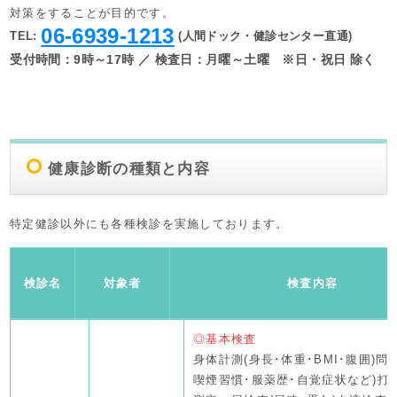
対策をすることが目的です。
06-6939-1213
TEL:
(人間ドック・健診センター直通)
受付時間：9時～17時 ／ 検査日：月曜～土曜 ※日・祝日 除く
健康診断の種類と内容
特定健診以外にも各種検診を実施しております。
検診名
対象者
検査内容
◎基本検査
身体計測(身長･体重･BMI･腹囲)問
喫煙習慣･服薬歴･自覚症状など)打