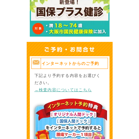
査)
検
方
診
大
大
阪
腸
大阪市在住の
市
が
40歳以上の
便の中に血が混じっていないかを調
が
ん
インターネットからのご予約
方
ん
検
下記より予約する内容をお選びく
検
診
ださい。
診
→検査内容についてはこちら
胸部Ｘ線検査のみ
肺
が
大阪市在住の
ん
40歳以上の
検
方
診