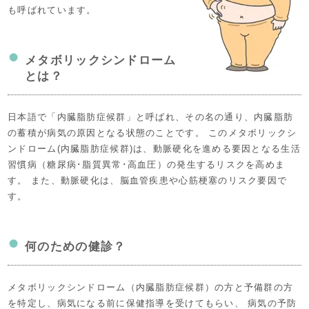
検査の流れ
も呼ばれています。
大阪市 国民健康保険加入者の方
国保人間ドック
メタボリックシンドローム
とは？
健診について
特定健康診査
日本語で「内臓脂肪症候群」と呼ばれ、その名の通り、内臓脂肪
の蓄積が病気の原因となる状態のことです。 このメタボリックシ
国保プラス健診
ンドローム(内臓脂肪症候群)は、動脈硬化を進める要因となる生活
習慣病（糖尿病･脂質異常･高血圧）の発生するリスクを高めま
個人で受ける健診
す。 また、動脈硬化は、脳血管疾患や心筋梗塞のリスク要因で
す。
大阪市がん検診について
何のための健診？
メタボリックシンドローム（内臓脂肪症候群）の方と予備群の方
を特定し、病気になる前に保健指導を受けてもらい、 病気の予防