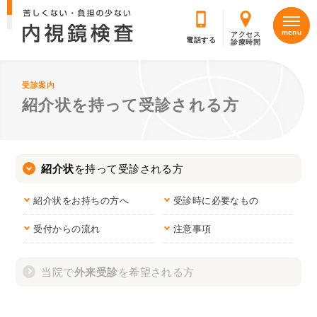
アクセス
診療時間
受診案内
紹介状を
持って
受診
される方
紹介状
を持って
受診
される方
紹介状を
お持ちの方へ
受診時に
必要なもの
受付からの
流れ
注意事項
当院で
外来受診
を
希望
される方